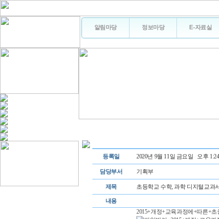
알림마당
정보마당
E-자료실
등록일
2020년 9월 11일 금요일 오후 1:24
담당부서
기획부
제목
초등학교 수학, 과학 디지털교과서
내용
2015+개정+교육과정에+따른+초